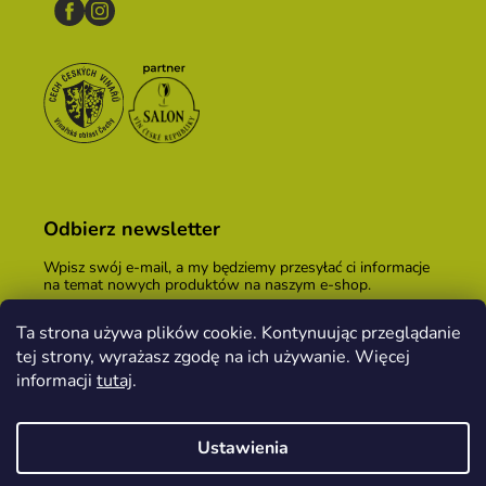
Odbierz newsletter
Wpisz swój e-mail, a my będziemy przesyłać ci informacje
na temat nowych produktów na naszym e-shop.
E-mail
Ta strona używa plików cookie. Kontynuując przeglądanie
tej strony, wyrażasz zgodę na ich używanie. Więcej
Podając adres e-mail, zgadzasz się z
warunkami
handlowymi
.
informacji
tutaj
.
ZALOGUJ SIĘ
Ustawienia