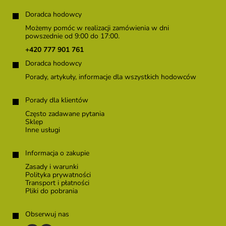
S
t
Doradca hodowcy
o
Możemy pomóc w realizacji zamówienia w dni
p
powszednie od 9:00 do 17:00.
k
+420 777 901 761
a
Doradca hodowcy
Porady, artykuły, informacje dla wszystkich hodowców
Porady dla klientów
Często zadawane pytania
Sklep
Inne usługi
Informacja o zakupie
Zasady i warunki
Polityka prywatności
Transport i płatności
Pliki do pobrania
Obserwuj nas