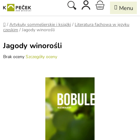
Przejść
Szukaj
KOSZYK
do
treści
Home
/
Artykuły sommelierskie i książki
/
Literatura fachowa w języku
czeskim
/
Jagody winorośli
Jagody winorośli
Średnia
Brak oceny
Szczegóły oceny
ocena
produktu
wynosi
0,0
na
5
gwiazdek.