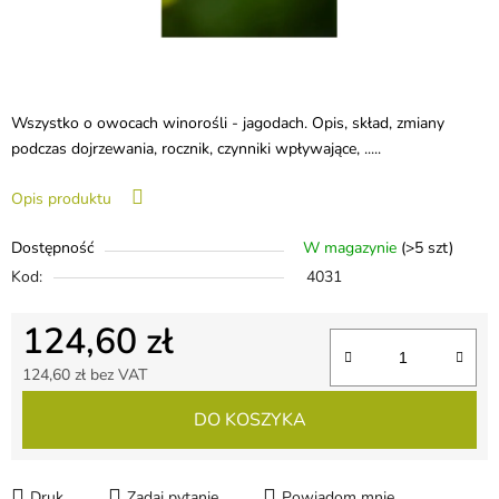
Wszystko o owocach winorośli - jagodach. Opis, skład, zmiany
podczas dojrzewania, rocznik, czynniki wpływające, .....
Opis produktu
Dostępność
W magazynie
(>5 szt)
Kod:
4031
124,60 zł
124,60 zł bez VAT
Cena jednostkowa:
DO KOSZYKA
Druk
Zadaj pytanie
Powiadom mnie