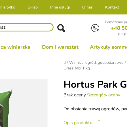
nie tylko
Sklep
Inne usługi
O nas
Kontakt
Pomożemy pr
+48 5
pn-pt
ca winiarska
Dom i warsztat
Artykuły sommel
Home
/
Winnica, ogród, gospodarstwo
/
Grass Mix 1 kg
Hortus Park G
Średnia
Brak oceny
Szczegóły oceny
ocena
Do obsiania trawą ogrodów, park
produktu
wynosi
Opis produktu
0,0