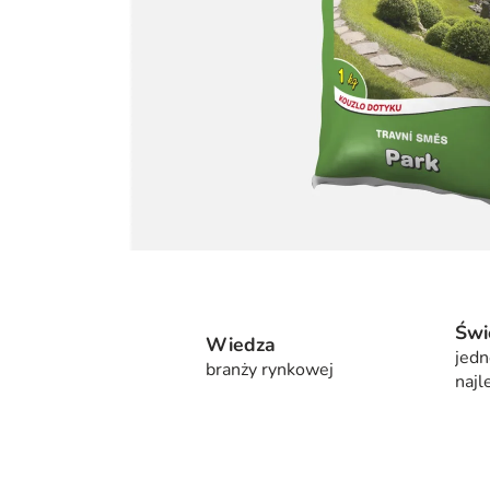
Świ
Wiedza
jedn
branży rynkowej
najl