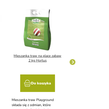
Mieszanka traw na place zabaw
Mieszanka traw regen
2 kg Hortus
2 kg Hortus
Do koszyka
Do kosz
Mieszanka traw Playground
Mieszanka traw Regene
składa się z odmian, które
wyróżnia się szybkim 