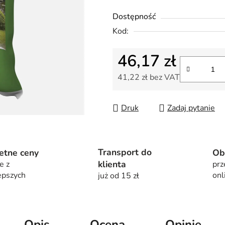
na
Dostępność
5
Kod:
gwiazdek.
46,17 zł
41,22 zł bez VAT
Cena jednostkowa:
Druk
Zadaj pytanie
Transport do
etne ceny
Ob
klienta
e z
prz
epszych
onl
już od 15 zł
Opis
Ocena
Opinie