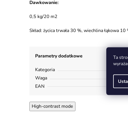
Dawkowanie:
0,5 kg/20 m2
Skład: życica trwała 30 %, wiechlina łąkowa 
Parametry dodatkowe
Ta stro
wyraża
Kategoria
Waga
Usta
EAN
High-contrast mode