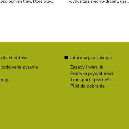
kości odmian traw, które przy
wytwarzają średnio-drobny, gęst
powiedniej pielęgnacji dają
i dobrze rozkrzewiający się
ednio-drobny, gęsty, odporny na
trawnik. Wytrzymuje deptanie, m
ptanie trawnik.
stabilny bogaty kolor i nie
wymaga intensywnej obróbki.
 dla klientów
Informacja o zakupie
 zadawane pytania
Zasady i warunki
Polityka prywatności
ługi
Transport i płatności
Pliki do pobrania