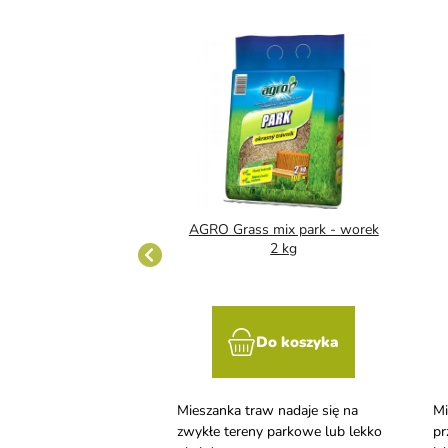
Mieszanka traw
AGRO Grass mix park - worek
kowanie 2 kg
2 kg
Do koszyka
Do koszyka
raw AGRO nadaje się
Mieszanka traw nadaje się na
Mi
i szybkiej regeneracji
zwykłe tereny parkowe lub lekko
pr