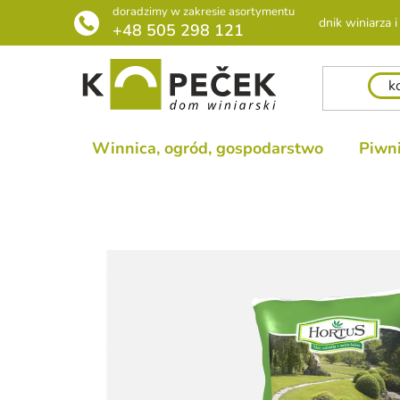
Przejść
doradzimy w zakresie asortymentu
Poradnik winiarza i 
do
+48 505 298 121
treści
Winnica, ogród, gospodarstwo
Piwni