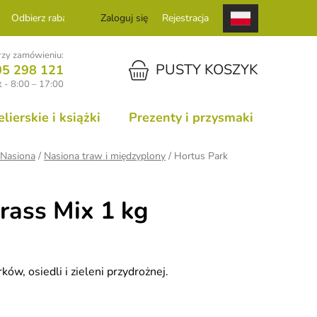
Odbierz rabat
Zaloguj się
Rejestracja
zy zamówieniu:
KOSZYK
PUSTY KOSZYK
05 298 121
 - 8:00 – 17:00
ierskie i książki
Prezenty i przysmaki
Nasiona
/
Nasiona traw i międzyplony
/
Hortus Park
rass Mix 1 kg
ów, osiedli i zieleni przydrożnej.