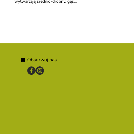
y
wytwarzają średnio-drobny, gęsty
po wysiewie i dobrą
i dobrze rozkrzewiający się
konkurencyjnością wob
a
trawnik. Wytrzymuje deptanie, ma
chwastów.
stabilny bogaty kolor i nie
wymaga intensywnej obróbki.
Obserwuj nas