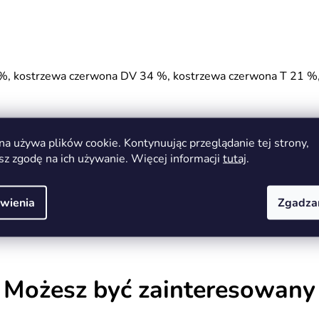
10 %, kostrzewa czerwona DV 34 %, kostrzewa czerwona T 21 %
na używa plików cookie. Kontynuując przeglądanie tej strony,
sz zgodę na ich używanie. Więcej informacji
tutaj
.
Nasiona traw i międzyplony
1 kg
wienia
Zgadza
8594019500467
Możesz być zainteresowany