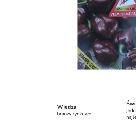
Świ
Wiedza
jedn
branży rynkowej
najl