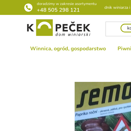
Przejść
doradzimy w zakresie asortymentu
Poradnik winiarza i 
do
+48 505 298 121
treści
Winnica, ogród, gospodarstwo
Piwni