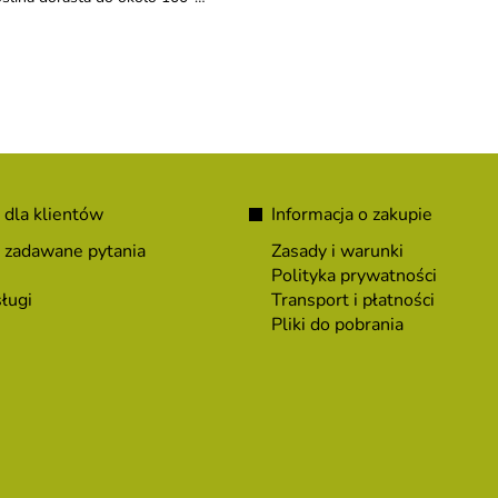
0cm.
 dla klientów
Informacja o zakupie
 zadawane pytania
Zasady i warunki
Polityka prywatności
ługi
Transport i płatności
Pliki do pobrania