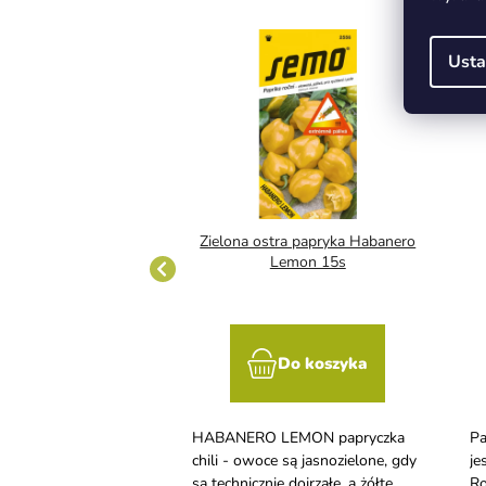
Usta
 słodki F1 - Oreny
Zielona ostra papryka Habanero
Lemon 15s
Do koszyka
Do koszyka
yki warzywne, na
HABANERO LEMON papryczka
Pa
aga gleby bogatej w
chili - owoce są jasnozielone, gdy
je
dżywcze w formie
są technicznie dojrzałe, a żółte,
Ro