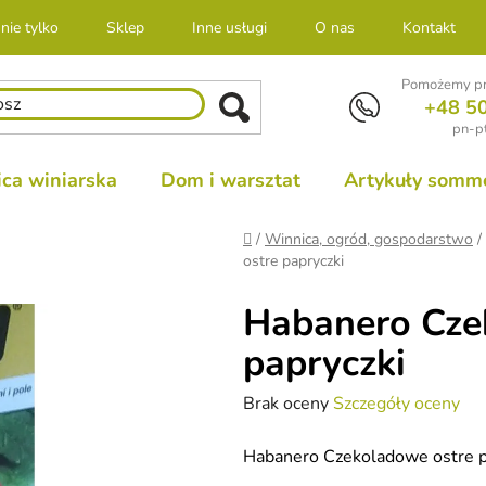
nie tylko
Sklep
Inne usługi
O nas
Kontakt
Pomożemy pr
+48 5
pn-pt
ca winiarska
Dom i warsztat
Artykuły sommel
Home
/
Winnica, ogród, gospodarstwo
/
ostre papryczki
Habanero Cze
papryczki
Średnia
Brak oceny
Szczegóły oceny
ocena
Habanero Czekoladowe ostre p
produktu