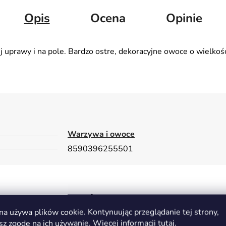
Opis
Ocena
Opinie
ej uprawy i na pole. Bardzo ostre, dekoracyjne owoce o wielkoś
Warzywa i owoce
8590396255501
Możesz być zainteresowany
na używa plików cookie. Kontynuując przeglądanie tej strony,
sz zgodę na ich używanie. Więcej informacji
tutaj
.