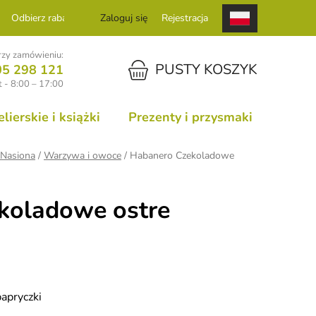
Odbierz rabat
Zaloguj się
Rejestracja
zy zamówieniu:
KOSZYK
PUSTY KOSZYK
05 298 121
 - 8:00 – 17:00
ierskie i książki
Prezenty i przysmaki
Nasiona
/
Warzywa i owoce
/
Habanero Czekoladowe
koladowe ostre
apryczki