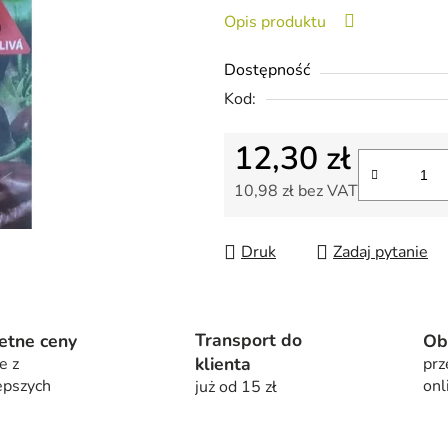
wynosi
Opis produktu
0,0
na
Dostępność
5
Kod:
gwiazdek.
12,30 zł
10,98 zł bez VAT
Cena jednostkowa:
Druk
Zadaj pytanie
Transport do
etne ceny
Ob
klienta
e z
prz
epszych
onl
już od 15 zł