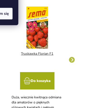
m się
Truskawka Florian F1
Papryka roczna Rad
Do koszyka
Do kosz
Duża, wiecznie kwitnąca odmiana
Rodzaj kapturnicy o pła
dla amatorów o pięknych
owocach, nadaje się do
różowych kwiatach i pełnym,
fazie dojrzałości zielonej