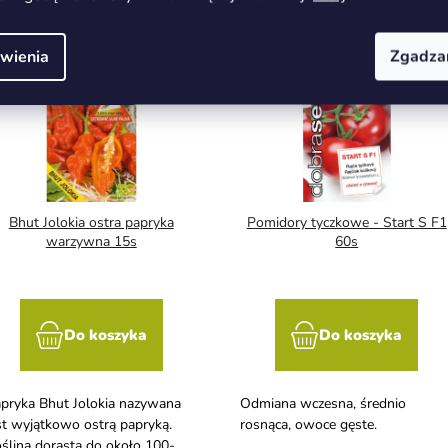
wienia
Zgadza
Bhut Jolokia ostra papryka
Pomidory tyczkowe - Start S F1
warzywna 15s
60s
Do koszyka
Do koszyka
pryka Bhut Jolokia nazywana
Odmiana wczesna, średnio
st wyjątkowo ostrą papryką.
rosnąca, owoce gęste.
ślina dorasta do około 100-