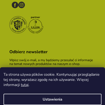
Odbierz newsletter
Wpisz swój e-mail, a my będziemy przesyłać ci informacje
na temat nowych produktów na naszym e-shop.
E-mail
Ta strona używa plików cookie. Kontynuując przeglądanie
tej strony, wyrażasz zgodę na ich używanie. Więcej
Podając adres e-mail, zgadzasz się z
warunkami
handlowymi
.
informacji
tutaj
.
ZALOGUJ SIĘ
Ustawienia