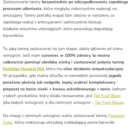
Zastosowanie taniny
bezpośrednio po odszypułkowaniu zapobiega
procesom utleniania
, które mogłyby niekorzystnie wpłynąć na
antocyjany.
Taniny
potrafią wiązać tlen obecny w nastawie, co
zapobiega reakcji z antocyjanami i jednocześnie blokuje
działanie enzymów utleniających, które powodują degradację
barwników.
To, jaką taninę zastosować na tym etapie, zależy głównie od stanu
winogron.
Jeśli mam
surowiec w 100% zdrowy, to można
całkowicie pominąć obróbkę siarką i zastosować jedynie taninę
Fermitan Harvest Hill
,
która ma
silne działanie antyoksydacyjne
.
W przypadku, gdy mamy (choćby w niewielkim procencie)
jagody
porażone pleśnią lub nadgniłe, lepiej wybrać kompleksowy
preparat na bazie siarki + kwasu askorbinowego + tanin.
Jednym
z takich produktów, który działa niezawodnie, jest
Tan Fruit Blanc
(dla białych winogron), a dla ciemnych winogron -
Tan Fruit Rouge
.
Do miazgi z ciemnych winogron warto zastosować taninę
Premium
Color
, która inaktywuje oksydazę rozkładającą cenne barwniki.