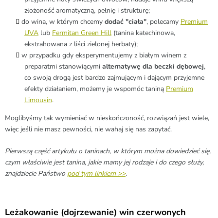
złożoność aromatyczną, pełnię i strukturę;
do wina, w którym chcemy
dodać "ciała"
, polecamy
Premium
UVA
lub
Fermitan Green Hill
(tanina katechinowa,
ekstrahowana z liści zielonej herbaty);
w przypadku gdy eksperymentujemy z białym winem z
preparatmi stanowiącymi
alternatywę dla beczki dębowej
,
co swoją drogą jest bardzo zajmującym i dającym przyjemne
efekty działaniem, możemy je wspomóc taniną
Premium
Limousin
.
Moglibyśmy tak wymieniać w nieskończoność, rozwiązań jest wiele,
więc jeśli nie masz pewności, nie wahaj się nas zapytać.
Pierwszą część artykułu o taninach, w którym można dowiedzieć się,
czym właściwie jest tanina, jakie mamy jej rodzaje i do czego służy,
znajdziecie Państwo
pod tym linkiem >>
.
Leżakowanie (dojrzewanie) win czerwonych