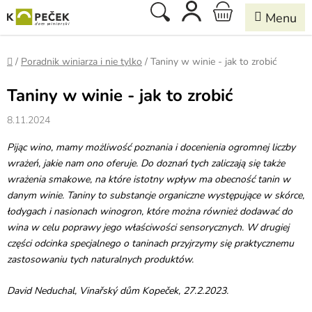
Przejść
Szukaj
KOSZYK
do
treści
Home
/
Poradnik winiarza i nie tylko
/
Taniny w winie - jak to zrobić
Taniny w winie - jak to zrobić
8.11.2024
Pijąc wino, mamy możliwość poznania i docenienia ogromnej liczby
wrażeń, jakie nam ono oferuje. Do doznań tych zaliczają się także
wrażenia smakowe, na które istotny wpływ ma obecność tanin w
danym winie. Taniny to substancje organiczne występujące w skórce,
łodygach i nasionach winogron, które można również dodawać do
wina w celu poprawy jego właściwości sensorycznych. W drugiej
części odcinka specjalnego o taninach przyjrzymy się praktycznemu
zastosowaniu tych naturalnych produktów.
David Neduchal, Vinařský dům Kopeček, 27.2.2023.