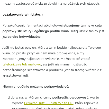
możemy zastosować większe dawki niż na późniejszych etapach.
Leżakowanie win białych
Po zakończeniu fermentacji alkoholowej
stosujemy taniny w celu
poprawy struktury i ogólnego profilu wina
.
Tutaj użycie taniny jest
już
bardzo indywidualne.
Jeśli nie jesteś pewien, która z tanin będzie najlepsza dla Twojego
wina, po prostu przynieś nam małą próbkę wina, a my
zaproponujemy najlepsze rozwiązanie.
Można to też zrobić
telefonicznie lub mailowo
, ale jeśli nie mamy możliwości
bezpośredniego skosztowania produktu, jest to trochę wróżenie z
kryształowej kuli.
Niemniej ogólnie możemy podpowiedzieć:
do wina, w którym chcemy
podkreślić owocowość
, warto
wybrać
Fermitan Tutti - Frutti White Hill
, który zapewnia
przyjemne nuty świeżych owoców, nadaje winu większą