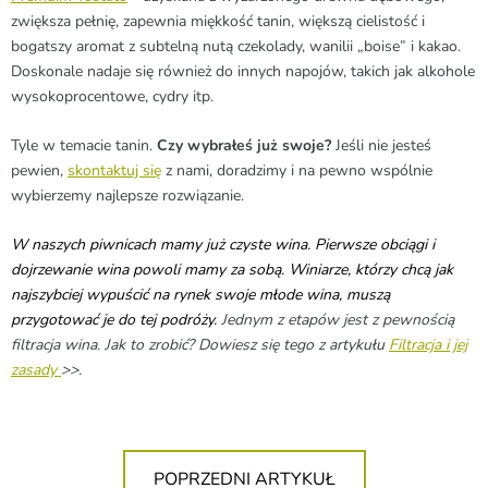
zwiększa pełnię, zapewnia miękkość tanin, większą cielistość i
bogatszy aromat z subtelną nutą czekolady, wanilii „boise” i kakao.
Doskonale nadaje się również do innych napojów, takich jak alkohole
wysokoprocentowe, cydry itp.
Tyle w temacie tanin.
Czy wybrałeś już swoje?
Jeśli nie jesteś
pewien,
skontaktuj się
z nami, doradzimy i na pewno wspólnie
wybierzemy najlepsze rozwiązanie.
W naszych piwnicach mamy już czyste wina. Pierwsze obciągi i
dojrzewanie wina powoli mamy za sobą. Winiarze, którzy chcą jak
najszybciej wypuścić na rynek swoje młode wina, muszą
przygotować je do tej podróży.
Jednym z etapów jest z pewnością
filtracja wina.
Jak to zrobić?
Dowiesz się tego z artykułu
Filtracja i jej
zasady
>>.
POPRZEDNI ARTYKUŁ