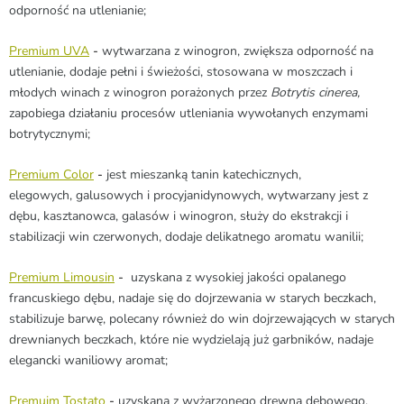
odporność na utlenianie;
Premium UVA
-
wytwarzana z winogron, zwiększa odporność na
utlenianie, dodaje pełni i świeżości, stosowana w moszczach i
młodych winach z winogron porażonych przez
Botrytis cinerea,
zapobiega działaniu procesów utleniania wywołanych enzymami
botrytycznymi;
Premium Color
-
jest mieszanką tanin katechicznych,
elegowych, galusowych i
procyjanidynowych
, wytwarzany jest z
dębu, kasztanowca, galasów i winogron, służy do ekstrakcji i
stabilizacji win czerwonych, dodaje delikatnego aromatu wanilii;
Premium Limousin
-
uzyskana z wysokiej jakości opalanego
francuskiego dębu, nadaje się do dojrzewania w starych beczkach,
stabilizuje barwę, polecany również do win dojrzewających w starych
drewnianych beczkach, które nie wydzielają już garbników, nadaje
elegancki waniliowy aromat;
Premuim Tostato
-
uzyskana z wyżarzonego drewna dębowego,