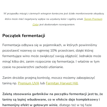
W przypadku miazgi z ciemnych winogron konieczne jest ścisłe monitorowanie oksydazy,
która może mieć negatywny wpływ na uzyskany kolor i ogólny smak.
Tannin Premium
Color
jest doskonałym rozwiązaniem.
Początek fermentacji
Fermentacja odbywa się w pojemnikach, w których powinniśmy
pozostawić rezerwę co najmniej 10% przestrzeni, dzięki której
fermentujące wino może zwiększyć swoją objętość.
Jednakże może
minąć kilka dni, zanim rozpocznie się fermentacja.
I właśnie w tym
czasie na powierzchni zachodzi utlenianie.
Zanim drożdże przejmą kontrolę, moszcz możemy zabezpieczyć
taniną np.
Premium UVA
lub
Fermitan Harvest Hill
.
Zaletą stosowania garbników na początku fermentacji jest to, że
taniny są lepiej wbudowane, co w efekcie daje kompleksowy i
harmonijny efekt w gotowym winie
, dlatego też w tej fazie