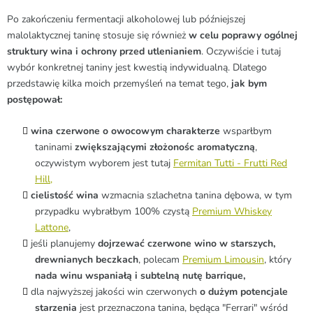
Po zakończeniu fermentacji alkoholowej lub późniejszej
malolaktycznej taninę stosuje się również
w celu poprawy ogólnej
struktury wina i ochrony przed utlenianiem
.
Oczywiście i tutaj
wybór konkretnej taniny jest kwestią indywidualną.
Dlatego
przedstawię kilka moich przemyśleń na temat tego,
jak bym
postępował:
wina czerwone o owocowym charakterze
wsparłbym
taninami
zwiększającymi złożonośc aromatyczną
,
oczywistym wyborem jest tutaj
Fermitan Tutti - Frutti Red
Hill,
cielistość wina
wzmacnia szlachetna tanina dębowa, w tym
przypadku wybrałbym 100% czystą
Premium Whiskey
Lattone
,
jeśli planujemy
dojrzewać czerwone wino w starszych,
drewnianych beczkach
, polecam
Premium Limousin
, który
nada winu wspaniałą i subtelną nutę barrique,
dla najwyższej jakości win czerwonych
o dużym potencjale
starzenia
jest przeznaczona tanina, będąca "Ferrari" wśród