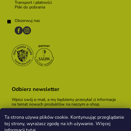
Transport i płatności
Pliki do pobrania
Obserwuj nas
Odbierz newsletter
Wpisz swój e-mail, a my będziemy przesyłać ci informacje
na temat nowych produktów na naszym e-shop.
E-mail
Ta strona używa plików cookie. Kontynuując przeglądanie
tej strony, wyrażasz zgodę na ich używanie. Więcej
Podając adres e-mail, zgadzasz się z
warunkami
handlowymi
.
informacji
tutaj
.