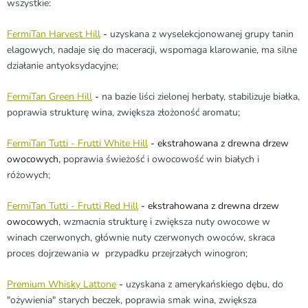
wszystkie:
FermiTan Harvest Hill
-
uzyskana z
wyselekcjonowanej grupy tanin
elagowych
, nadaje się do maceracji, wspomaga klarowanie, ma silne
działanie antyoksydacyjne;
FermiTan Green Hill
-
na bazie liści zielonej herbaty, stabilizuje białka,
poprawia strukturę wina, zwiększa złożoność aromatu;
FermiTan Tutti - Frutti White Hill
-
ekstrahowana z drewna drzew
owocowych,
poprawia świeżość i owocowość win białych i
różowych;
FermiTan Tutti - Frutti Red Hill
-
ekstrahowana z drewna drzew
owocowych
, wzmacnia strukturę i zwiększa nuty owocowe w
winach czerwonych, głównie nuty czerwonych owoców, skraca
proces dojrzewania w przypadku przejrzałych winogron;
Premium Whisky Lattone
-
uzyskana z amerykańskiego dębu, do
"ożywienia" starych beczek, poprawia smak wina, zwiększa