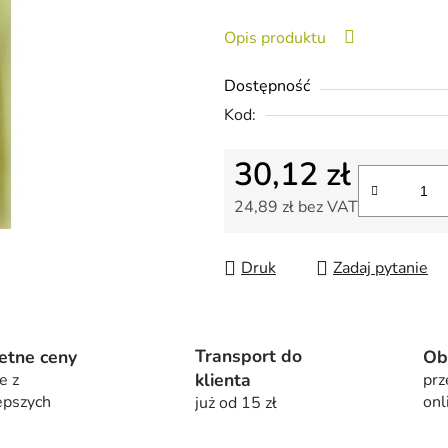
na
Opis produktu
5
gwiazdek.
Dostępność
Kod:
30,12 zł
24,89 zł bez VAT
Cena jednostkowa:
Druk
Zadaj pytanie
Transport do
etne ceny
Ob
klienta
e z
prz
epszych
onl
już od 15 zł