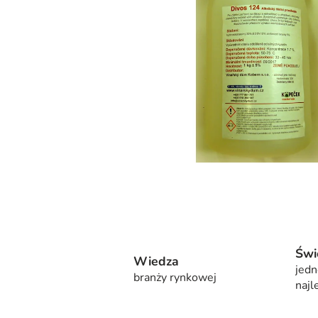
Świ
Wiedza
jedn
branży rynkowej
najl