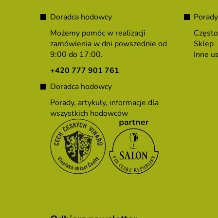
S
t
Doradca hodowcy
Porady
o
Możemy pomóc w realizacji
Często
p
zamówienia w dni powszednie od
Sklep
9:00 do 17:00.
Inne us
k
a
+420 777 901 761
Doradca hodowcy
Porady, artykuły, informacje dla
wszystkich hodowców