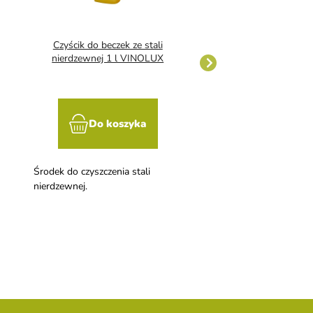
Czyścik do beczek ze stali
Neodetersol Bo
nierdzewnej 1 l VINOLUX
Do koszyka
Do kosz
Środek do czyszczenia stali
Środek do czyszczenia b
nierdzewnej.
zbiorników. 1 kg