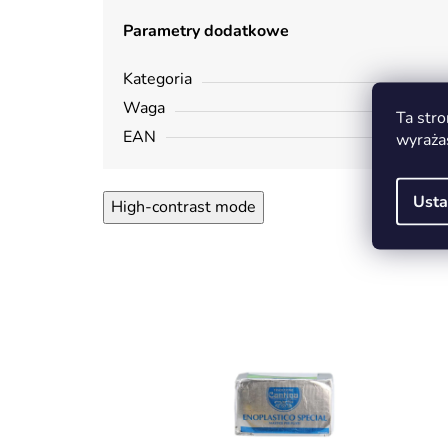
Parametry dodatkowe
Kategoria
Waga
Ta stro
EAN
wyraża
Usta
High-contrast mode
O W