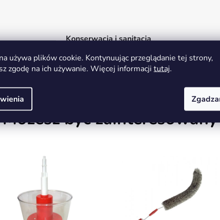
Konserwacja i sanitacja
500 kg
na używa plików cookie. Kontynuując przeglądanie tej strony,
UDS00019
sz zgodę na ich używanie. Więcej informacji
tutaj
.
wienia
Zgadza
Możesz być zainteresowany