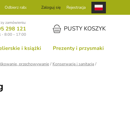
Odbierz rabat
Zaloguj się
Rejestracja
zy zamówieniu:
KOSZYK
PUSTY KOSZYK
05 298 121
 - 8:00 – 17:00
ierskie i książki
Prezenty i przysmaki
utelkowanie, przechowywanie
/
Konserwacja i sanitacja
/
g