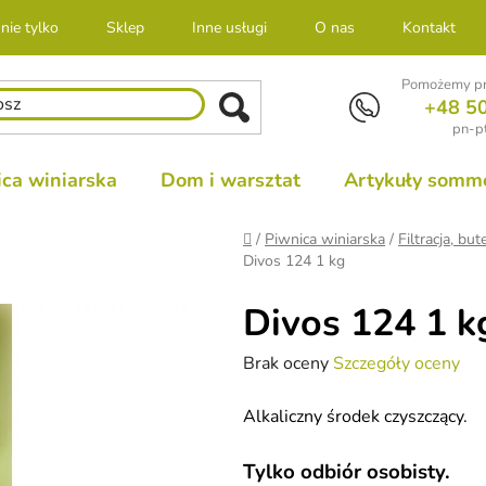
nie tylko
Sklep
Inne usługi
O nas
Kontakt
Pomożemy pr
+48 5
pn-pt
ca winiarska
Dom i warsztat
Artykuły sommel
Home
/
Piwnica winiarska
/
Filtracja, b
Divos 124 1 kg
Divos 124 1 k
Średnia
Brak oceny
Szczegóły oceny
ocena
Alkaliczny środek czyszczący.
produktu
wynosi
Tylko odbiór osobisty.
0,0