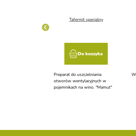
vos 1 - 1 kg
Tafermit specjalny
Do koszyka
Do koszyka
iskopieniący,
Preparat do uszczelniania
Wy
ny odkamieniacz z
otworów wentylacyjnych w
wasu, przeznaczony
pojemnikach na wino. "Mamut"
nia membran i
adów. Tylko odbiór