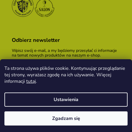
Odbierz newsletter
Wpisz swój e-mail, a my będziemy przesyłać ci informacje
na temat nowych produktów na naszym e-shop.
E-mail
Ta strona używa plików cookie. Kontynuując przeglądanie
tej strony, wyrażasz zgodę na ich używanie. Więcej
Podając adres e-mail, zgadzasz się z
warunkami
handlowymi
.
informacji
tutaj
.
ZALOGUJ SIĘ
Ustawienia
Opracował Shoptet
&
PekneWeby
Zgadzam się
Copyright 2026
Kopeček dom winiarski
. Wszystkie
prawa zastrzeżone.