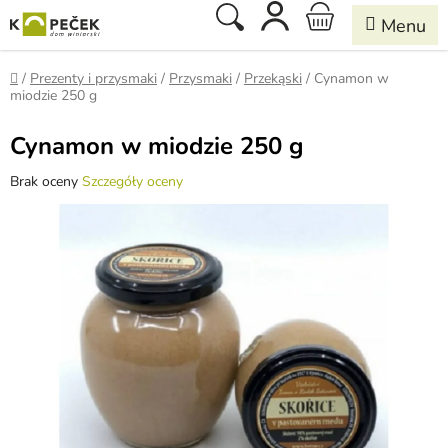
Przejść
Szukaj
KOSZYK
do
treści
Home
/
Prezenty i przysmaki
/
Przysmaki
/
Przekąski
/
Cynamon w
miodzie 250 g
Cynamon w miodzie 250 g
Średnia
Brak oceny
Szczegóły oceny
ocena
produktu
wynosi
0,0
na
5
gwiazdek.