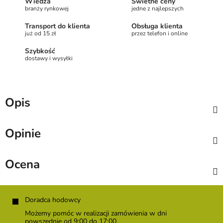
Wiedza
Świetne ceny
branży rynkowej
jedne z najlepszych
Transport do klienta
Obsługa klienta
już od 15 zł
przez telefon i online
Szybkość
dostawy i wysyłki
Opis
Opinie
Ocena
S
t
Doradca hodowcy
o
Możemy pomóc w realizacji zamówienia w dni
p
powszednie od 9:00 do 17:00.