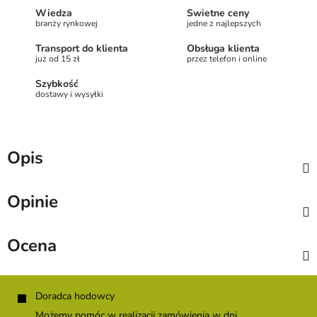
Wiedza
Świetne ceny
branży rynkowej
jedne z najlepszych
Transport do klienta
Obsługa klienta
już od 15 zł
przez telefon i online
Szybkość
dostawy i wysyłki
Opis
Opinie
Ocena
S
t
Doradca hodowcy
o
Możemy pomóc w realizacji zamówienia w dni