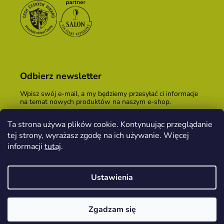
Odbierz newsletter
Wpisz swój e-mail, a my będziemy przesyłać ci informacje
na temat nowych produktów na naszym e-shop.
E-mail
Ta strona używa plików cookie. Kontynuując przeglądanie
tej strony, wyrażasz zgodę na ich używanie. Więcej
Podając adres e-mail, zgadzasz się z
warunkami
handlowymi
.
informacji
tutaj
.
ZALOGUJ SIĘ
Ustawienia
Opracował Shoptet
&
PekneWeby
Zgadzam się
Copyright 2026
Kopeček dom winiarski
. Wszystkie