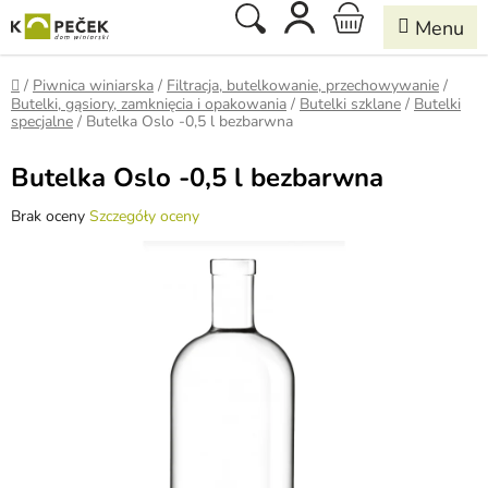
Przejść
Szukaj
KOSZYK
do
treści
Home
/
Piwnica winiarska
/
Filtracja, butelkowanie, przechowywanie
/
Butelki, gąsiory, zamknięcia i opakowania
/
Butelki szklane
/
Butelki
specjalne
/
Butelka Oslo -0,5 l bezbarwna
Butelka Oslo -0,5 l bezbarwna
Średnia
Brak oceny
Szczegóły oceny
ocena
produktu
wynosi
0,0
na
5
gwiazdek.