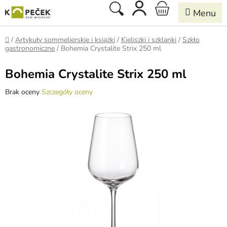
Przejść
Szukaj
KOSZYK
do
treści
Home
/
Artykuły sommelierskie i książki
/
Kieliszki i szklanki
/
Szkło
gastronomiczne
/
Bohemia Crystalite Strix 250 ml
Bohemia Crystalite Strix 250 ml
Średnia
Brak oceny
Szczegóły oceny
ocena
produktu
wynosi
0,0
na
5
gwiazdek.