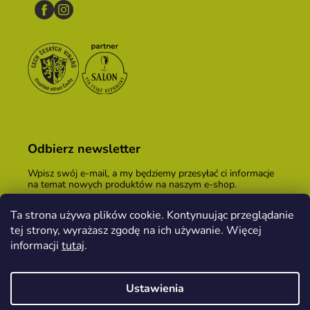
Odbierz newsletter
Wpisz swój e-mail, a my będziemy przesyłać ci informacje
na temat nowych produktów na naszym e-shop.
E-mail
Ta strona używa plików cookie. Kontynuując przeglądanie
tej strony, wyrażasz zgodę na ich używanie. Więcej
Podając adres e-mail, zgadzasz się z
warunkami
handlowymi
.
informacji
tutaj
.
ZALOGUJ SIĘ
Ustawienia