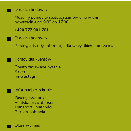
S
t
Doradca hodowcy
o
Możemy pomóc w realizacji zamówienia w dni
p
powszednie od 9:00 do 17:00.
k
+420 777 901 761
a
Doradca hodowcy
Porady, artykuły, informacje dla wszystkich hodowców
Porady dla klientów
Często zadawane pytania
Sklep
Inne usługi
Informacja o zakupie
Zasady i warunki
Polityka prywatności
Transport i płatności
Pliki do pobrania
Obserwuj nas