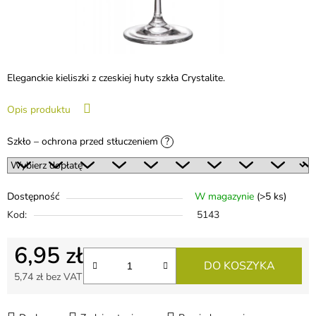
Eleganckie kieliszki z czeskiej huty szkła Crystalite.
Opis produktu
Szkło – ochrona przed stłuczeniem
?
Dostępność
W magazynie
(>5 ks)
Kod:
5143
6,95 zł
DO KOSZYKA
5,74 zł
bez VAT
Cena jednostkowa: