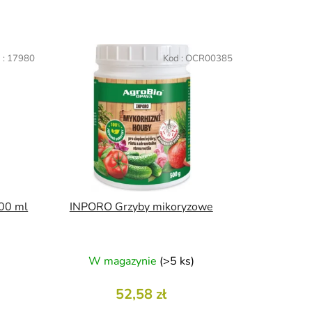
o
w
a
 :
17980
Kod :
OCR00385
n
i
e
p
r
o
d
u
k
00 ml
INPORO Grzyby mikoryzowe
t
ó
w
W magazynie
(>5 ks)
52,58 zł