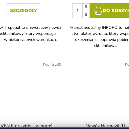
SZCZEGÓŁY
DO KOSZY
IT special to uniwersalny nawóz
Humat neutralny INPORO to nat
oskładnikowy, który wspomaga
stymulator wzrostu, który ws
st w niekorzystnych warunkach.
ukorzenianie, poprawia pobier
składników...
Kod :
2539
Ko
VEN Flora vitis - winorośl
Nawóz Harmavit 1l