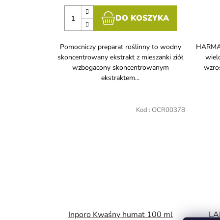
DO KOSZYKA
Pomocniczy preparat roślinny to wodny
HARMAV
skoncentrowany ekstrakt z mieszanki ziół
wiel
wzbogacony skoncentrowanym
wzro
ekstraktem...
Kod :
OCR00378
Inporo Kwaśny humat 100 ml
LAI