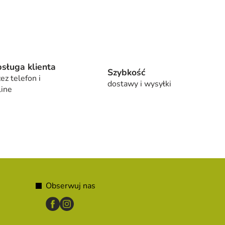
sługa klienta
Szybkość
ez telefon i
dostawy i wysyłki
line
Obserwuj nas