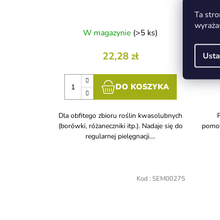
Ta stro
wyraża
W magazynie
(>5 ks)
22,28 zł
Usta
DO KOSZYKA
Dla obfitego zbioru roślin kwasolubnych
(borówki, różaneczniki itp.). Nadaje się do
pomoc
regularnej pielęgnacji....
Kod :
SEM00275