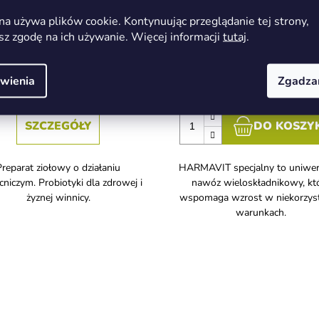
na używa plików cookie. Kontynuując przeglądanie tej strony,
sz zgodę na ich używanie. Więcej informacji
tutaj
.
U dostawcy - na żądanie
W magazynie
(>5 ks)
56,86 zł
39,04 zł
wienia
Zgadza
SZCZEGÓŁY
DO KOSZY
Preparat ziołowy o działaniu
HARMAVIT specjalny to uniwer
niczym. Probiotyki dla zdrowej i
nawóz wieloskładnikowy, kt
żyznej winnicy.
wspomaga wzrost w niekorzys
warunkach.