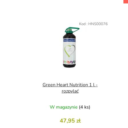
L
i
Kod :
HNS00076
s
t
a
p
r
o
d
u
Green Heart Nutrition 1 l -
k
rozpylać
t
ó
W magazynie
(4 ks)
w
47,95 zł