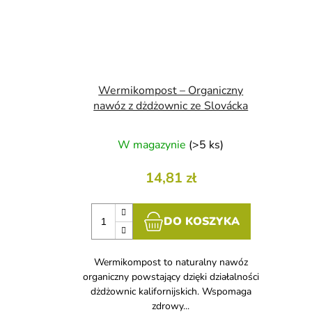
Wermikompost – Organiczny
nawóz z dżdżownic ze Slovácka
W magazynie
(>5 ks)
14,81 zł
DO KOSZYKA
Wermikompost to naturalny nawóz
organiczny powstający dzięki działalności
dżdżownic kalifornijskich. Wspomaga
zdrowy...