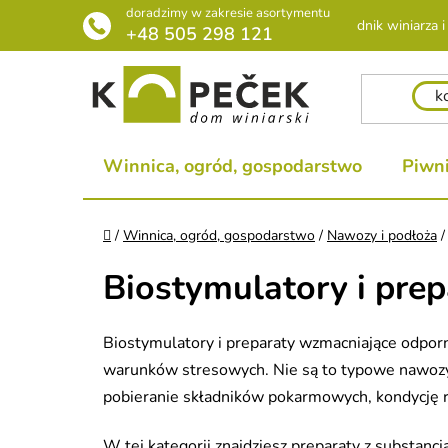
Przejść
doradzimy w zakresie asortymentu
Poradnik winiarza i 
do
+48 505 298 121
treści
Winnica, ogród, gospodarstwo
Piwni
Home
/
Winnica, ogród, gospodarstwo
/
Nawozy i podłoża
/
Biostymulatory i pre
Biostymulatory i preparaty wzmacniające odporno
warunków stresowych. Nie są to typowe nawozy 
pobieranie składników pokarmowych, kondycję r
W tej kategorii znajdziesz preparaty z substan