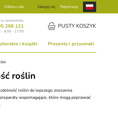
Odbierz rabat
Zaloguj się
Rejestracja
zy zamówieniu:
KOSZYK
PUSTY KOSZYK
05 298 121
 - 8:00 – 17:00
ierskie i książki
Prezenty i przysmaki
ślin
ść roślin
 zdolność roślin do lepszego znoszenia
z preparaty wspomagające, które mogą poprawiać
.