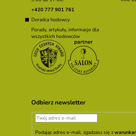
k
a
+420 777 901 761
Doradca hodowcy
Porady, artykuły, informacje dla
wszystkich hodowców
Odbierz newsletter
Podając adres e-mail, zgadzasz się z
warunka