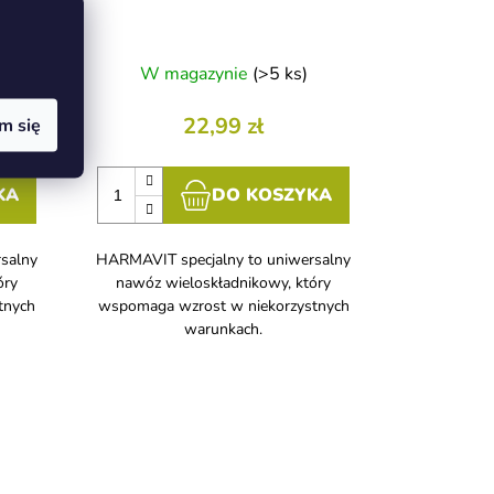
W magazynie
(>5 ks)
22,99 zł
m się
KA
DO KOSZYKA
salny
HARMAVIT specjalny to uniwersalny
óry
nawóz wieloskładnikowy, który
tnych
wspomaga wzrost w niekorzystnych
warunkach.