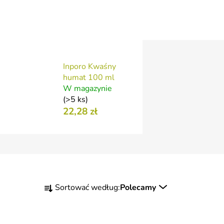
Inporo Kwaśny
humat 100 ml
W magazynie
(>5 ks)
22,28 zł
S
Sortować według:
Polecamy
o
r
t