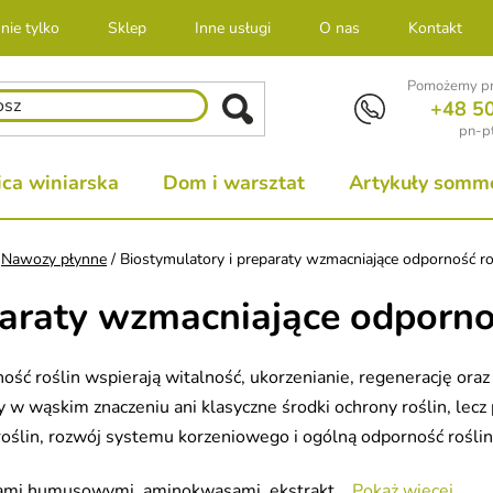
nie tylko
Sklep
Inne usługi
O nas
Kontakt
Pomożemy pr
+48 5
pn-pt
ca winiarska
Dom i warsztat
Artykuły sommel
Nawozy płynne
/
Biostymulatory i preparaty wzmacniające odporność ro
paraty wzmacniające odporno
ść roślin wspierają witalność, ukorzenianie, regenerację oraz
w wąskim znaczeniu ani klasyczne środki ochrony roślin, lec
oślin, rozwój systemu korzeniowego i ogólną odporność roślin
cjami humusowymi, aminokwasami, ekstrakt...
Pokaż więcej