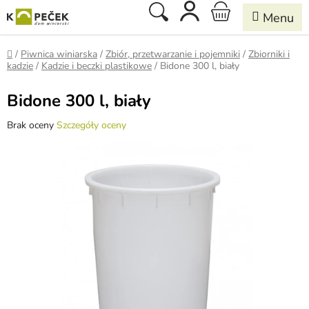
Przejść
Szukaj
KOSZYK
do
treści
Home
/
Piwnica winiarska
/
Zbiór, przetwarzanie i pojemniki
/
Zbiorniki i
kadzie
/
Kadzie i beczki plastikowe
/
Bidone 300 l, biały
Bidone 300 l, biały
Średnia
Brak oceny
Szczegóły oceny
ocena
produktu
wynosi
0,0
na
5
gwiazdek.