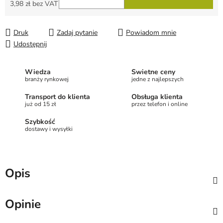
3,98 zł bez VAT
Cena jednostkowa:
Druk
Zadaj pytanie
Powiadom mnie
Udostępnij
Wiedza
Świetne ceny
branży rynkowej
jedne z najlepszych
Transport do klienta
Obsługa klienta
już od 15 zł
przez telefon i online
Szybkość
dostawy i wysyłki
Opis
Opinie