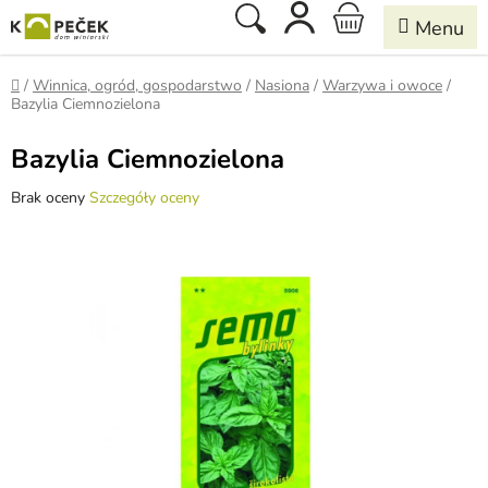
Przejść
Szukaj
KOSZYK
do
treści
Home
/
Winnica, ogród, gospodarstwo
/
Nasiona
/
Warzywa i owoce
/
Bazylia Ciemnozielona
Bazylia Ciemnozielona
Średnia
Brak oceny
Szczegóły oceny
ocena
produktu
wynosi
0,0
na
5
gwiazdek.