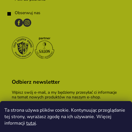
Obserwuj nas
Odbierz newsletter
Wpisz swój e-mail, a my będziemy przesyłać ci informacje
na temat nowych produktów na naszym e-shop.
E-mail
Ta strona używa plików cookie. Kontynuując przeglądanie
tej strony, wyrażasz zgodę na ich używanie. Więcej
Podając adres e-mail, zgadzasz się z
warunkami
handlowymi
.
informacji
tutaj
.