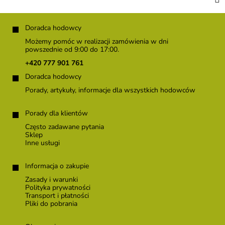
S
t
Doradca hodowcy
o
Możemy pomóc w realizacji zamówienia w dni
p
powszednie od 9:00 do 17:00.
k
+420 777 901 761
a
Doradca hodowcy
Porady, artykuły, informacje dla wszystkich hodowców
Porady dla klientów
Często zadawane pytania
Sklep
Inne usługi
Informacja o zakupie
Zasady i warunki
Polityka prywatności
Transport i płatności
Pliki do pobrania