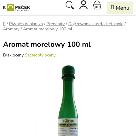
Przejść
Szukaj
KOSZYK
do
treści
Home
/
Piwnica winiarska
/
Preparaty
/
Dojrzewanie i uszlachetnianie
/
Aromaty
/
Aromat morelowy 100 ml
Aromat morelowy 100 ml
Średnia
Brak oceny
Szczegóły oceny
ocena
produktu
wynosi
0,0
na
5
gwiazdek.