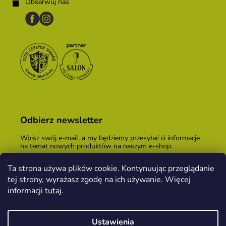
Obserwuj nas
Odbierz newsletter
Wpisz swój e-mail, a my będziemy przesyłać ci informacje
na temat nowych produktów na naszym e-shop.
E-mail
Ta strona używa plików cookie. Kontynuując przeglądanie
tej strony, wyrażasz zgodę na ich używanie. Więcej
Podając adres e-mail, zgadzasz się z
warunkami
handlowymi
.
informacji
tutaj
.
ZALOGUJ SIĘ
Ustawienia