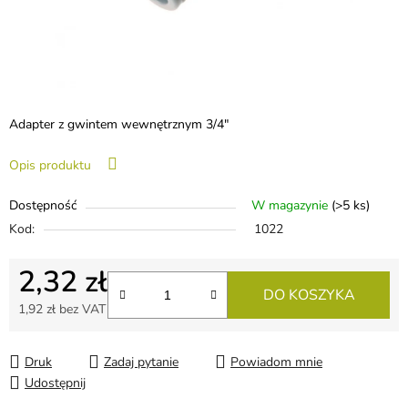
Adapter z gwintem wewnętrznym 3/4"
Opis produktu
Dostępność
W magazynie
(>5 ks)
Kod:
1022
2,32 zł
DO KOSZYKA
1,92 zł bez VAT
Cena jednostkowa:
Druk
Zadaj pytanie
Powiadom mnie
Udostępnij