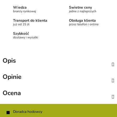
Wiedza
Świetne ceny
branży rynkowej
jedne z najlepszych
Transport do klienta
Obsługa klienta
już od 15 zł
przez telefon i online
Szybkość
dostawy i wysyłki
Opis
Opinie
Ocena
S
t
Doradca hodowcy