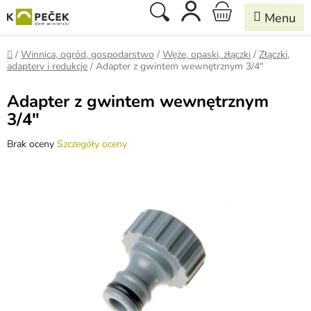
Przejść
Szukaj
KOSZYK
do
treści
Home
/
Winnica, ogród, gospodarstwo
/
Węże, opaski, złączki
/
Złączki,
adaptery i redukcje
/
Adapter z gwintem wewnętrznym 3/4"
Adapter z gwintem wewnętrznym
3/4"
Średnia
Brak oceny
Szczegóły oceny
ocena
produktu
wynosi
0,0
na
5
gwiazdek.