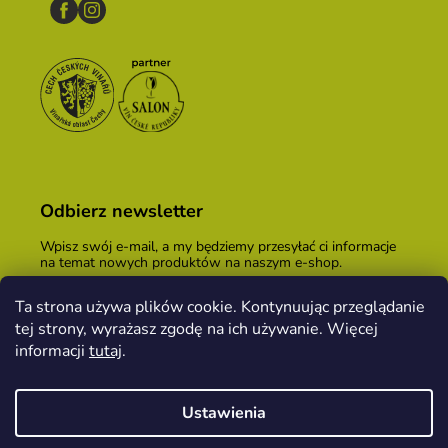
Odbierz newsletter
Wpisz swój e-mail, a my będziemy przesyłać ci informacje
na temat nowych produktów na naszym e-shop.
E-mail
Ta strona używa plików cookie. Kontynuując przeglądanie
tej strony, wyrażasz zgodę na ich używanie. Więcej
Podając adres e-mail, zgadzasz się z
warunkami
handlowymi
.
informacji
tutaj
.
ZALOGUJ SIĘ
Ustawienia