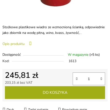
Stożkowe plastikowe wiadro ze wzmocnioną ścianką, odpowiednie
jako zbiornik na wodę pitną, wino, kvass, żywność, .
Opis produktu
Dostępność
W magazynie
(>5 ks)
Kod:
1613
245,81 zł
203,15 zł bez VAT
Cena jednostkowa:
DO KOSZYKA
Druk
Zadaj pytanie
Powiadom mnie