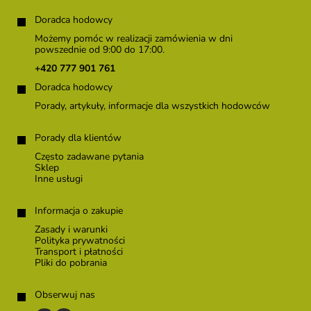
S
t
Doradca hodowcy
o
Możemy pomóc w realizacji zamówienia w dni
p
powszednie od 9:00 do 17:00.
k
+420 777 901 761
a
Doradca hodowcy
Porady, artykuły, informacje dla wszystkich hodowców
Porady dla klientów
Często zadawane pytania
Sklep
Inne usługi
Informacja o zakupie
Zasady i warunki
Polityka prywatności
Transport i płatności
Pliki do pobrania
Obserwuj nas